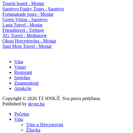
Tourist board - Mostar
Sarajevo Funky Tours - Sarajevo
Fortunatrade tours - Mostar
Green Vision - Sarajevo
Lasta Travel - Mostar
Friendtravel - Trebinje
AG Travel - Međugorje
Okusi Hercegovinu - Mostar
Stari Most Travel - Mostar
Vina
Vinari
Restorani
Smještaj
Znamenitosti
Atrakcije
Copyright © 2026 TZ HNK/Ž. Sva prava pridržana.
Published by
skype.ba
Početna
Vina
Vino u Hercegovini
Žilavka