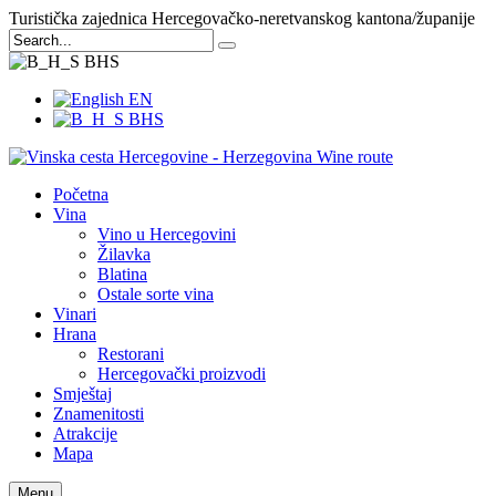
Turistička zajednica Hercegovačko-neretvanskog kantona/županije
BHS
EN
BHS
Početna
Vina
Vino u Hercegovini
Žilavka
Blatina
Ostale sorte vina
Vinari
Hrana
Restorani
Hercegovački proizvodi
Smještaj
Znamenitosti
Atrakcije
Mapa
Menu