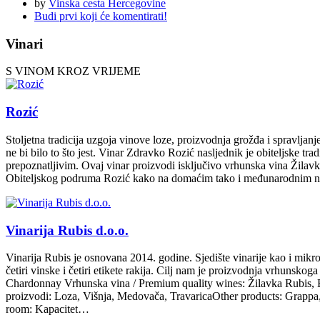
by
Vinska cesta Hercegovine
Budi prvi koji će komentirati!
Vinari
S VINOM KROZ VRIJEME
Rozić
Stoljetna tradicija uzgoja vinove loze, proizvodnja grožđa i spravlj
ne bi bilo to što jest. Vinar Zdravko Rozić nasljednik je obiteljske t
prepoznatljivim. Ovaj vinar proizvodi isključivo vrhunska vina Žilavku
Obiteljskog podruma Rozić kako na domaćim tako i međunarodnim na
Vinarija Rubis d.o.o.
Vinarija Rubis je osnovana 2014. godine. Sjedište vinarije kao i mikr
četiri vinske i četiri etikete rakija. Cilj nam je proizvodnja vrhunskog
Chardonnay Vrhunska vina / Premium quality wines: Žilavka Rubis, Bl
proizvodi: Loza, Višnja, Medovača, TravaricaOther products: Grappa
room: Kapacitet…