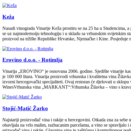
Keža
Nasadi vinograda Vinarije Keža prostiru se na 25 ha u Studencima, a p
se uz najmodernoiju tehnologiju i u skladu sa vrhunskim svijetskim s
proizvod na tržište Republike Hrvatske, Njemačke i Kine. Posjeduje ma
Erovino d.o.o. - Rotimlja
Vinarija „EROVINO“ je osnovana 2006. godine. Sjedište vinarije kao i 
je 100 000 litara. Vinarija proizvodi vrhunska i kvalitetna vina Žila
izvorni hercegovački specijaliteti. Ovaj restoran će djelovati u sklop
WinesVrhunska vina „MARKANT“:Vrhunska Žilavka – vino s kravato
Stojić-Matić Žarko
Najstariji proizvođač vina i rakije u hercegovini. Otkada zna za sebe 
obavljala na vrlo malim, razbacanim parcelama, a vino se spravljalo
prizvođač vina i rakije. Glavnina vina je zaštićena i kontroliranog po