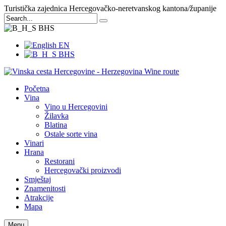
Turistička zajednica Hercegovačko-neretvanskog kantona/županije
BHS
EN
BHS
Početna
Vina
Vino u Hercegovini
Žilavka
Blatina
Ostale sorte vina
Vinari
Hrana
Restorani
Hercegovački proizvodi
Smještaj
Znamenitosti
Atrakcije
Mapa
Menu