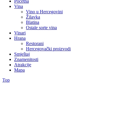
Početna
Vina
Vino u Hercegovini
Žilavka
Blatina
Ostale sorte vina
Vinari
Hrana
Restorani
Hercegovački proizvodi
Smještaj
Znamenitosti
Atrakcije
Mapa
Top