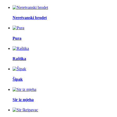
Neretvanski brodet
Pura
Raštika
Šipak
Sir iz mjeha