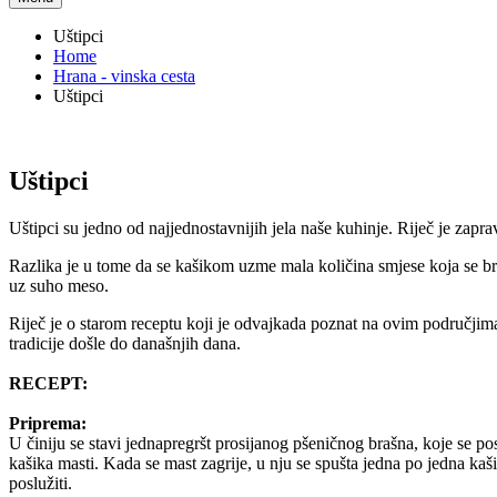
Uštipci
Home
Hrana - vinska cesta
Uštipci
Uštipci
Uštipci su jedno od najjednostavnijih jela naše kuhinje. Riječ je zapra
Razlika je u tome da se kašikom uzme mala količina smjese koja se brzo is
uz suho meso.
Riječ je o starom receptu koji je odvajkada poznat na ovim područji
tradicije došle do današnjih dana.
RECEPT:
Priprema:
U činiju se stavi jednapregršt prosijanog pšeničnog brašna, koje se pos
kašika masti. Kada se mast zagrije, u nju se spušta jedna po jedna kašik
poslužiti.