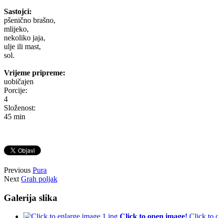
Sastojci:
pšenično brašno,
mlijeko,
nekoliko jaja,
ulje ili mast,
sol.
Vrijeme pripreme:
uobičajen
Porcije:
4
Složenost:
45 min
Previous
Pura
Next
Grah poljak
Galerija slika
Click to open image!
Click to