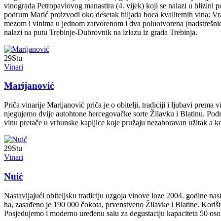
vinograda Petropavlovog manastira (4. vijek) koji se nalazi u blizini
podrum Marić proizvodi oko desetak hiljada boca kvalitetnih vina: Vr
mezom i vinima u jednom zatvorenom i dva poluotvorena (nadstrešnice
nalazi na putu Trebinje-Dubrovnik na izlazu iz grada Trebinja.
29
Stu
Vinari
Marijanović
Priča vinarije Marijanović priča je o obitelji, tradiciji i ljubavi p
njegujemo dvije autohtone hercegovačke sorte Žilavku i Blatinu. Podru
vinu pretače u vrhunske kapljice koje pružaju nezaboravan užitak a koj
29
Stu
Vinari
Nuić
Nastavljajući obiteljsku tradiciju uzgoja vinove loze 2004. godine n
ha, zasađeno je 190 000 čokota, prvenstveno Žilavke i Blatine. Kori
Posjedujemo i moderno uređenu salu za degustaciju kapaciteta 50 oso