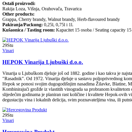
Ostali proizvodi:
Rakija Loza, Višnja, Orahovača, Travarica
Other products:
Grappa, Cherry brandy, Walnut brandy, Herb-flavoured brandy
Pakiranja/Packung:
0,25l, 0,75l i 1l.
Kušaonica / Tasting room:
Kapacitet 15 osoba / Seating capacity 15
29
Stu
Vinari
HEPOK Vinarija Ljubuški d.o.o.
Vinarija u Ljubuškom djeluje još od 1882. godine i kao takva je najs
"Rasadnik". Od 1972. Vinarija djeluje u sastavu poljoprivrednog 
Hepok se ponosi svojim dugogodišnjim nasadima Žilavke, Blatine, Me
Kombinirajući grožđe iz vlastitih vinograda sa probranom kvaliteto
slijedećim godinama je planiran rast količine i kvalitete Hepok-ovih vi
degustaciju vina i lokalnih delicija, svim poznavateljima vina, ili put
29
Stu
Vinari
Hercegovina Produkt