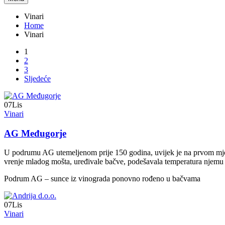
Vinari
Home
Vinari
1
2
3
Sljedeće
07
Lis
Vinari
AG Međugorje
U podrumu AG utemeljenom prije 150 godina, uvijek je na prvom mjestu,
vrenje mladog mošta, uređivale bačve, podešavala temperatura njemu pot
Podrum AG – sunce iz vinograda ponovno rođeno u bačvama
07
Lis
Vinari