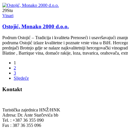
29
Stu
Vinari
Ostojić, Monako 2000 d.o.o.
Podrum Ostojić – Tradicija i kvaliteta Prenoseći i usavršavajući znanje
podruma Ostojić izlaze kvalitetne i poznate vrste vina u BiH. Herceg
prednjači Brotnjo gdje se nalaze najkvalitetniji hercegovački vinogra
Blatine , Barrique vina, domaće rakije, loza, travarica, orahovača, ex
1
2
3
Sljedeće
Kontakt
Turistička zajednica HNŽ/HNK
Adresa: Dr. Ante Starčevića bb
Tel. : +387 36 355 090
Fax : 387 36 355 096