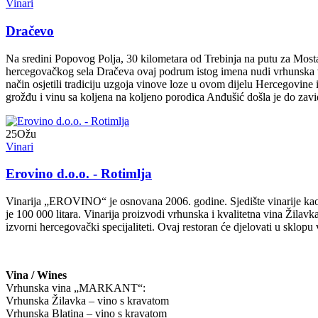
Vinari
Dračevo
Na sredini Popovog Polja, 30 kilometara od Trebinja na putu za Mosta
hercegovačkog sela Dračeva ovaj podrum istog imena nudi vrhunska v
način osjetili tradiciju uzgoja vinove loze u ovom dijelu Hercegovine i
grožđu i vinu sa koljena na koljeno porodica Anđušić došla je do zav
25
Ožu
Vinari
Erovino d.o.o. - Rotimlja
Vinarija „EROVINO“ je osnovana 2006. godine. Sjedište vinarije kao i 
je 100 000 litara. Vinarija proizvodi vrhunska i kvalitetna vina Žila
izvorni hercegovački specijaliteti. Ovaj restoran će djelovati u sklop
Vina / Wines
Vrhunska vina „MARKANT“:
Vrhunska Žilavka – vino s kravatom
Vrhunska Blatina – vino s kravatom