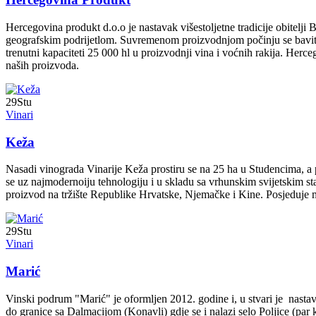
Hercegovina produkt d.o.o je nastavak višestoljetne tradicije obitelji 
geografskim podrijetlom. Suvremenom proizvodnjom počinju se baviti 
trenutni kapaciteti 25 000 hl u proizvodnji vina i voćnih rakija. Herce
naših proizvoda.
29
Stu
Vinari
Keža
Nasadi vinograda Vinarije Keža prostiru se na 25 ha u Studencima, a p
se uz najmodernoiju tehnologiju i u skladu sa vrhunskim svijetskim s
proizvod na tržište Republike Hrvatske, Njemačke i Kine. Posjeduje ma
29
Stu
Vinari
Marić
Vinski podrum "Marić" je oformljen 2012. godine i, u stvari je nasta
do granice sa Dalmacijom (Konavli) gdje se i nalazi selo Poljice (pa