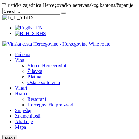
Turistička zajednica Hercegovačko-neretvanskog kantona/županije
BHS
EN
BHS
Početna
Vina
Vino u Hercegovini
Žilavka
Blatina
Ostale sorte vina
Vinari
Hrana
Restorani
Hercegovački proizvodi
Smještaj
Znamenitosti
Atrakcije
Mapa
Menu