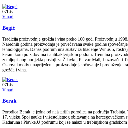
07
Lis
Vinari
Begić
Tradicija proizvodnje grožđa i vina preko 100 god. Proizvodnju 1998. 
Narednih godina proizvodnja je povećavana svake godine (povećanje
tehnologijama. Danas podrum ima sustav za hlađenje Winus 5, rosfrajne
keramikom po zidovima i antibakterijskim podom. Trenutna proizvodnja 
zemljopisnog porijekla postoji za Žilavku, Plavac Mali, Lozovaču i Tr
Osnovni motiv unaprijeđenja proizvodnje je očuvanje i produženje tra
grožđa i vina.
07
Lis
Vinari
Berak
Porodica Berak je jedna od najstarijih porodica na području Trebinja.
17. vijeku.Spoj nauke i višestoljetnog obitavanja na hercegovačkom 
Kadaruna i Plavke.U podrumu koji se nalazi u trebinjskom gradskom n