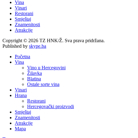
Vina
Vinari
Restorani
Smještaj
Znamenitosti
Atrakcije
Copyright © 2026 TZ HNK/Ž. Sva prava pridržana.
Published by
skype.ba
Početna
Vina
Vino u Hercegovini
Žilavka
Blatina
Ostale sorte vina
Vinari
Hrana
Restorani
Hercegovački proizvodi
Smještaj
Znamenitosti
Atrakcije
Mapa