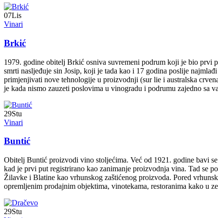
07
Lis
Vinari
Brkić
1979. godine obitelj Brkić osniva suvremeni podrum koji je bio prv
smrti nasljeđuje sin Josip, koji je tada kao i 17 godina poslije najmla
primjenjivati nove tehnologije u proizvodnji (sur lie i australska crvena
je kada nismo zauzeti poslovima u vinogradu i podrumu zajedno sa va
29
Stu
Vinari
Buntić
Obitelj Buntić proizvodi vino stoljećima. Već od 1921. godine bavi s
kad je prvi put registrirano kao zanimanje proizvodnja vina. Tad se p
Žilavke i Blatine kao vrhunskog zaštićenog proizvoda. Pored vrhunsk
opremljenim prodajnim objektima, vinotekama, restoranima kako u zemlj
29
Stu