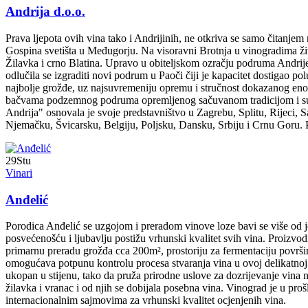
Andrija d.o.o.
Prava ljepota ovih vina tako i Andrijinih, ne otkriva se samo čitanje
Gospina svetišta u Međugorju. Na visoravni Brotnja u vinogradima živo
Žilavka i crno Blatina. Upravo u obiteljskom ozračju podruma Andrije Ć
odlučila se izgraditi novi podrum u Paoči čiji je kapacitet dostigao p
najbolje grožđe, uz najsuvremeniju opremu i stručnost dokazanog enolo
bačvama podzemnog podruma opremljenog sačuvanom tradicijom i suvre
Andrija" osnovala je svoje predstavništvo u Zagrebu, Splitu, Rijeci, 
Njemačku, Švicarsku, Belgiju, Poljsku, Dansku, Srbiju i Crnu Goru. Pr
29
Stu
Vinari
Anđelić
Porodica Anđelić se uzgojom i preradom vinove loze bavi se više od je
posvećenošću i ljubavlju postižu vrhunski kvalitet svih vina. Proizvo
primarnu preradu grožđa cca 200m², prostoriju za fermentaciju povr
omogućava potpunu kontrolu procesa stvaranja vina u ovoj delikatno
ukopan u stijenu, tako da pruža prirodne uslove za dozrijevanje vina 
žilavka i vranac i od njih se dobijala posebna vina. Vinograd je u pro
internacionalnim sajmovima za vrhunski kvalitet ocjenjenih vina.