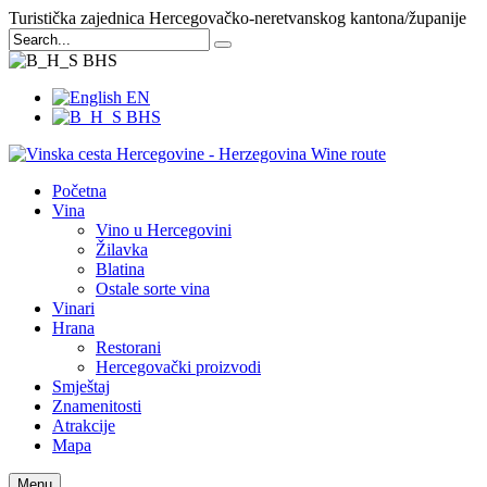
Turistička zajednica Hercegovačko-neretvanskog kantona/županije
BHS
EN
BHS
Početna
Vina
Vino u Hercegovini
Žilavka
Blatina
Ostale sorte vina
Vinari
Hrana
Restorani
Hercegovački proizvodi
Smještaj
Znamenitosti
Atrakcije
Mapa
Menu