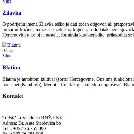
Vina
Žilavka
O podrijetlu imena Žilavka teško je dati točan odgovor, ali pretpostav
prozirnu kožicu, može se uzeti kao logična, a dodatak hercegovačk
Hercegovini u kojoj je nastala, formirala karakteristike, prilagodila s
07
Lis
Vina
Blatina
Blatina je autohtoni kultivar (sorta) Hercegovine. Ona ima funkcional
bouschet (Kambuša), Merlot i Trnjak koji su ujedno i oprašivači Blati
Kontakt
Turistička zajednica HNŽ/HNK
Adresa: Dr. Ante Starčevića bb
Tel. : +387 36 355 090
Fax : 387 36 355 096