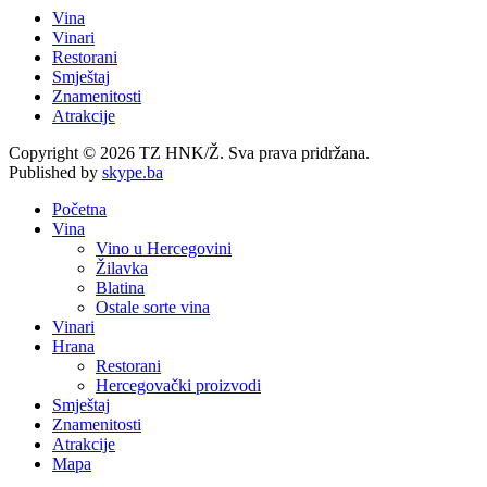
Vina
Vinari
Restorani
Smještaj
Znamenitosti
Atrakcije
Copyright © 2026 TZ HNK/Ž. Sva prava pridržana.
Published by
skype.ba
Početna
Vina
Vino u Hercegovini
Žilavka
Blatina
Ostale sorte vina
Vinari
Hrana
Restorani
Hercegovački proizvodi
Smještaj
Znamenitosti
Atrakcije
Mapa