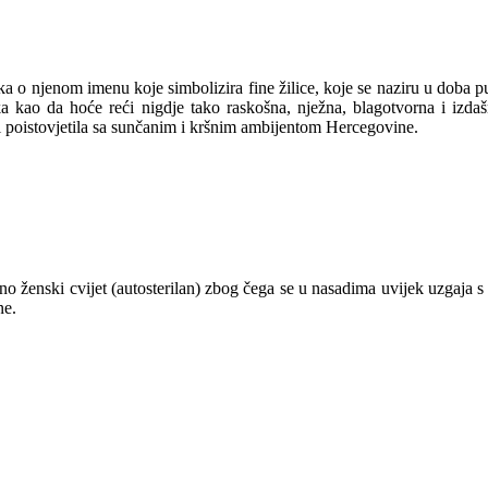
ka o njenom imenu koje simbolizira fine žilice, koje se naziru u doba pu
a kao da hoće reći nigdje tako raskošna, nježna, blagotvorna i izda
e i poistovjetila sa sunčanim i kršnim ambijentom Hercegovine.
no ženski cvijet (autosterilan) zbog čega se u nasadima uvijek uzgaja s
ne.