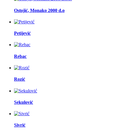
Ostojić, Monako 2000 d.o
Petijević
Rebac
Rozić
Sekulović
Sivrić