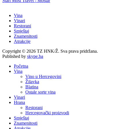
Stari Most Travel - Mostar
Vina
Vinari
Restorani
Smještaj
Znamenitosti
Atrakcije
Copyright © 2026 TZ HNK/Ž. Sva prava pridržana.
Published by
skype.ba
Početna
Vina
Vino u Hercegovini
Žilavka
Blatina
Ostale sorte vina
Vinari
Hrana
Restorani
Hercegovački proizvodi
Smještaj
Znamenitosti
Atrakcije