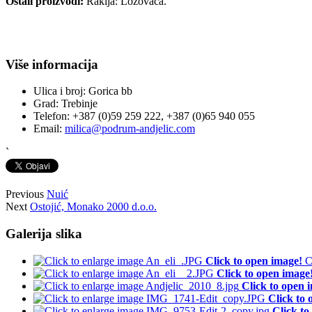
Ostali proizvodi:
Rakija: Lozovača.
Više informacija
Ulica i broj:
Gorica bb
Grad:
Trebinje
Telefon:
+387 (0)59 259 222, +387 (0)65 940 055
Email:
milica@podrum-andjelic.com
`
Previous
Nuić
Next
Ostojić, Monako 2000 d.o.o.
Galerija slika
Click to open image!
C
Click to open image
Click to open 
Click to 
Click to