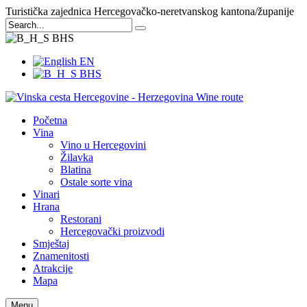
Turistička zajednica Hercegovačko-neretvanskog kantona/županije
BHS
EN
BHS
Početna
Vina
Vino u Hercegovini
Žilavka
Blatina
Ostale sorte vina
Vinari
Hrana
Restorani
Hercegovački proizvodi
Smještaj
Znamenitosti
Atrakcije
Mapa
Menu