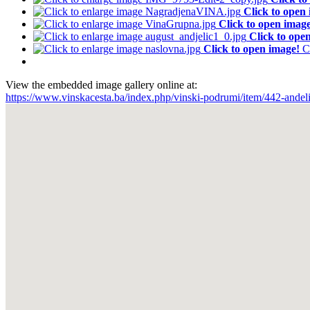
Click to open
Click to open imag
Click to ope
Click to open image!
C
View the embedded image gallery online at:
https://www.vinskacesta.ba/index.php/vinski-podrumi/item/442-ande