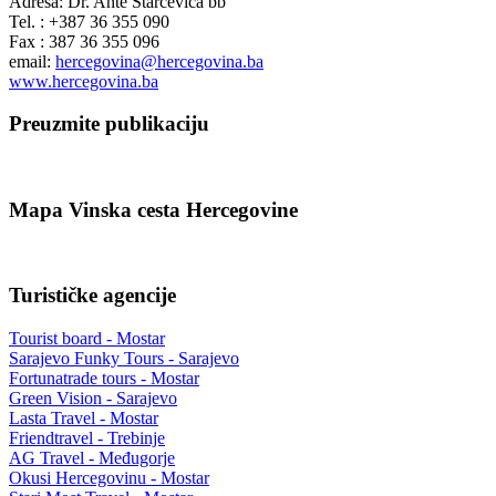
Adresa: Dr. Ante Starčevića bb
Tel. : +387 36 355 090
Fax : 387 36 355 096
email:
hercegovina@hercegovina.ba
www.hercegovina.ba
Preuzmite publikaciju
Mapa Vinska cesta Hercegovine
Turističke agencije
Tourist board - Mostar
Sarajevo Funky Tours - Sarajevo
Fortunatrade tours - Mostar
Green Vision - Sarajevo
Lasta Travel - Mostar
Friendtravel - Trebinje
AG Travel - Međugorje
Okusi Hercegovinu - Mostar