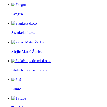
Škegro
Stankela d.o.o.
Stojić-Matić Žarko
Stolački podrumi d.o.o.
Sušac