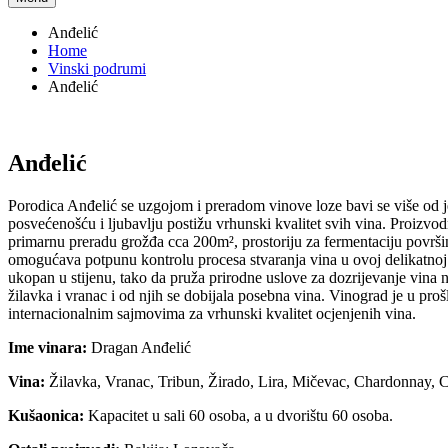
Anđelić
Home
Vinski podrumi
Anđelić
Anđelić
Porodica Anđelić se uzgojom i preradom vinove loze bavi se više od je
posvećenošću i ljubavlju postižu vrhunski kvalitet svih vina. Proizvo
primarnu preradu grožđa cca 200m², prostoriju za fermentaciju povr
omogućava potpunu kontrolu procesa stvaranja vina u ovoj delikatno
ukopan u stijenu, tako da pruža prirodne uslove za dozrijevanje vina 
žilavka i vranac i od njih se dobijala posebna vina. Vinograd je u pro
internacionalnim sajmovima za vrhunski kvalitet ocjenjenih vina.
Ime vinara:
Dragan Anđelić
Vina:
Žilavka, Vranac, Tribun, Žirado, Lira, Mičevac, Chardonnay, 
Kušaonica:
Kapacitet u sali 60 osoba, a u dvorištu 60 osoba.