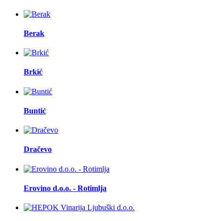
Berak
Brkić
Buntić
Dračevo
Erovino d.o.o. - Rotimlja