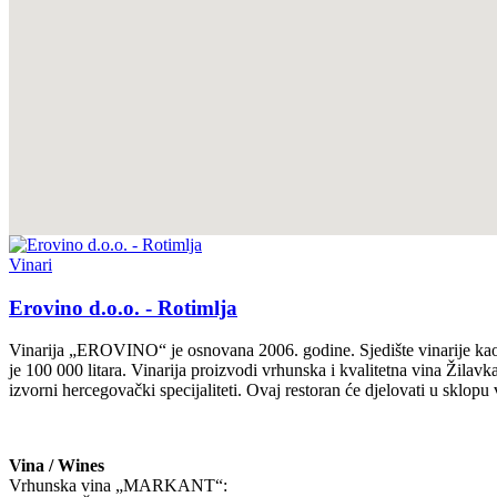
Vinari
Erovino d.o.o. - Rotimlja
Vinarija „EROVINO“ je osnovana 2006. godine. Sjedište vinarije kao i 
je 100 000 litara. Vinarija proizvodi vrhunska i kvalitetna vina Žila
izvorni hercegovački specijaliteti. Ovaj restoran će djelovati u sklop
Vina / Wines
Vrhunska vina „MARKANT“: