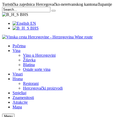
Turistička zajednica Hercegovačko-neretvanskog kantona/županije
BHS
EN
BHS
Početna
Vina
Vino u Hercegovini
Žilavka
Blatina
Ostale sorte vina
Vinari
Hrana
Restorani
Hercegovački proizvodi
Smještaj
Znamenitosti
Atrakcije
Mapa
Menu