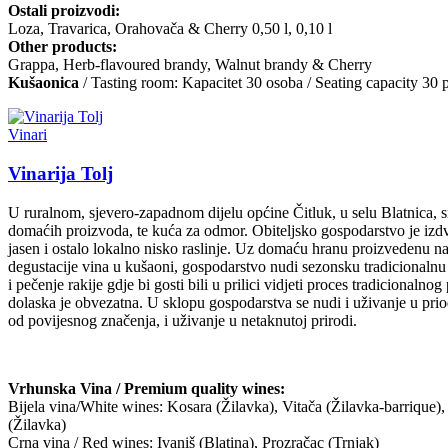
Ostali proizvodi:
Loza, Travarica, Orahovača & Cherry 0,50 l, 0,10 l
Other products:
Grappa, Herb-flavoured brandy, Walnut brandy & Cherry
Kušaonica
/ Tasting room: Kapacitet 30 osoba / Seating capacity 30 
Vinari
Vinarija Tolj
U ruralnom, sjevero-zapadnom dijelu općine Čitluk, u selu Blatnica, s
domaćih proizvoda, te kuća za odmor. Obiteljsko gospodarstvo je izdv
jasen i ostalo lokalno nisko raslinje. Uz domaću hranu proizvedenu na
degustacije vina u kušaoni, gospodarstvo nudi sezonsku tradicionalnu 
i pečenje rakije gdje bi gosti bili u prilici vidjeti proces tradicional
dolaska je obvezatna. U sklopu gospodarstva se nudi i uživanje u priod
od povijesnog značenja, i uživanje u netaknutoj prirodi.
Vrhunska Vina / Premium quality wines:
Bijela vina/White wines: Kosara (Žilavka), Vitača (Žilavka-barrique)
(Žilavka)
Crna vina / Red wines: Ivaniš (Blatina), Prozračac (Trnjak)