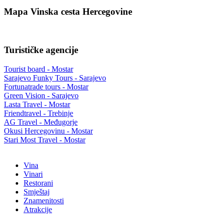
Mapa Vinska cesta Hercegovine
Turističke agencije
Tourist board - Mostar
Sarajevo Funky Tours - Sarajevo
Fortunatrade tours - Mostar
Green Vision - Sarajevo
Lasta Travel - Mostar
Friendtravel - Trebinje
AG Travel - Međugorje
Okusi Hercegovinu - Mostar
Stari Most Travel - Mostar
Vina
Vinari
Restorani
Smještaj
Znamenitosti
Atrakcije