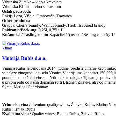
Vrhunska Žilavka – vino s kravatom
Vrhunska Blatina – vino s kravatom
Ostali proizvodi:
Rakija Loza, Višnja, Orahovača, Travarica
Other products:
Grappa, Cherry brandy, Walnut brandy, Herb-flavoured brandy
Pakiranja/Packung:
0,25l, 0,75l i 1l.
Kušaonica / Tasting room:
Kapacitet 15 osoba / Seating capacity 15
Vinari
Vinarija Rubis d.o.o.
Vinarija Rubis je osnovana 2014. godine. Sjedište vinarije kao i mikr
se nalaze vinogradi je u selu Vionica.Vinarija ima kapacitet 150.000 li
ponudi imamo četiri vinske i četiri etikete rakija. Cilj nam je proizvo
u prvom redu od naših domaćih sorti Blatine i Žilavke, ali i od interna
Syrah, Merlot i Chardonnay
Vrhunska vina /
Premium quality wines: Žilavka Rubis, Blatina Vion
Rubis, Trnjak Rubis
Kvalitetna vina /
Quality wines: Blatina Rubis, Žilavka Rubis