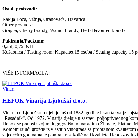
Ostali proizvodi:
Rakija Loza, Višnja, Orahovača, Travarica
Other products:
Grappa, Cherry brandy, Walnut brandy, Herb-flavoured brandy
Pakiranja/Packung:
0,25l; 0,75l &1l
Kušaonica / Tasting room: Kapacitet 15 osoba / Seating capacity 15 p
VIŠE INFORMACIJA:
Vinari
HEPOK Vinarija Ljubuški d.o.o.
Vinarija u Ljubuškom djeluje još od 1882. godine i kao takva je najs
"Rasadnik". Od 1972. Vinarija djeluje u sastavu poljoprivrednog 
Hepok se ponosi svojim dugogodišnjim nasadima Žilavke, Blatine, Me
Kombinirajući grožđe iz vlastitih vinograda sa probranom kvaliteto
slijedećim godinama je planiran rast količine i kvalitete Hepok-ovih vi