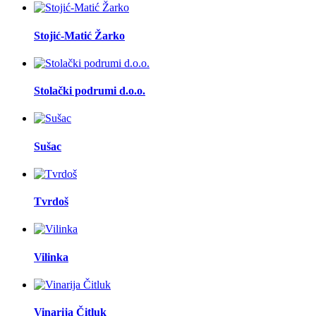
Stojić-Matić Žarko
Stolački podrumi d.o.o.
Sušac
Tvrdoš
Vilinka
Vinarija Čitluk