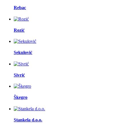
Rebac
Rozić
Sekulović
Sivrić
Škegro
Stankela d.o.o.