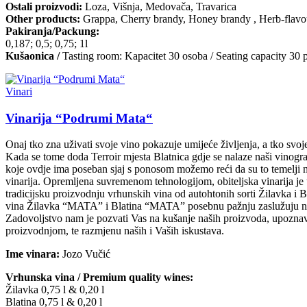
Ostali proizvodi:
Loza, Višnja, Medovača, Travarica
Other products:
Grappa, Cherry brandy, Honey brandy , Herb-flavo
Pakiranja/Packung:
0,187; 0,5; 0,75; 1l
Kušaonica /
Tasting room: Kapacitet 30 osoba / Seating capacity 30 
Vinari
Vinarija “Podrumi Mata“
Onaj tko zna uživati svoje vino pokazuje umijeće življenja, a tko svoje 
Kada se tome doda Terroir mjesta Blatnica gdje se nalaze naši vinogr
koje ovdje ima poseban sjaj s ponosom možemo reći da su to temelji 
vinarija. Opremljena suvremenom tehnologijom, obiteljska vinarija je 
tradicijsku proizvodnju vrhunskih vina od autohtonih sorti Žilavka i 
vina Žilavka “MATA” i Blatina “MATA” posebnu pažnju zaslužuju naše
Zadovoljstvo nam je pozvati Vas na kušanje naših proizvoda, upoznav
proizvodnjom, te razmjenu naših i Vaših iskustava.
Ime vinara:
Jozo Vučić
Vrhunska vina / Premium quality wines:
Žilavka 0,75 l & 0,20 l
Blatina 0,75 l & 0,20 l