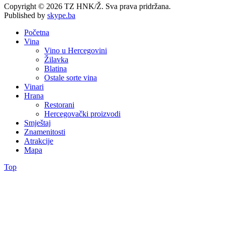
Copyright © 2026 TZ HNK/Ž. Sva prava pridržana.
Published by
skype.ba
Početna
Vina
Vino u Hercegovini
Žilavka
Blatina
Ostale sorte vina
Vinari
Hrana
Restorani
Hercegovački proizvodi
Smještaj
Znamenitosti
Atrakcije
Mapa
Top