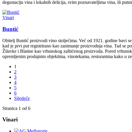
degustaciju vina i lokalnih delicija, svim poznavateljima vina, ili put
Vinari
Buntić
Obitelj Buntić proizvodi vino stoljećima. Već od 1921. godine bavi s
kad je prvi put registrirano kao zanimanje proizvodnja vina. Tad se p
Žilavke i Blatine kao vrhunskog zaštićenog proizvoda. Pored vrhunsk
opremljenim prodajnim objektima, vinotekama, restoranima kako u zemlj
1
2
3
4
5
6
Sljedeće
Stranica 1 od 6
Vinari