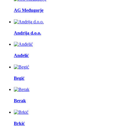
AG Međugorje
Andrija d.o.o.
Anđelić
Begić
Berak
Brkić