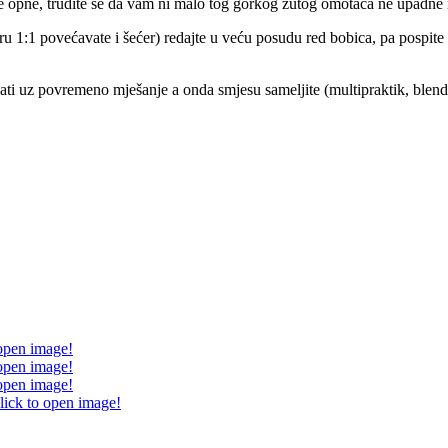
ute opne, trudite se da vam ni malo tog gorkog žutog omotača ne upadne
jeru 1:1 povećavate i šećer) redajte u veću posudu red bobica, pa pospit
 sati uz povremeno mješanje a onda smjesu sameljite (multipraktik, ble
 open image!
 open image!
 open image!
lick to open image!