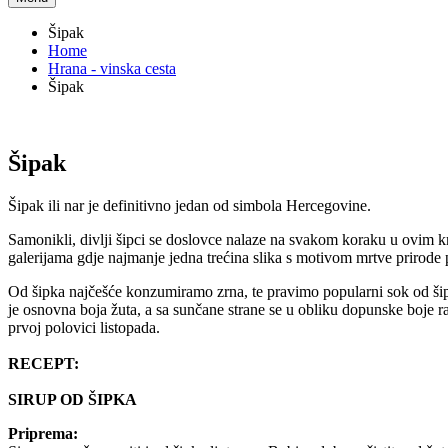
Šipak
Home
Hrana - vinska cesta
Šipak
Šipak
Šipak ili nar je definitivno jedan od simbola Hercegovine.
Samonikli, divlji šipci se doslovce nalaze na svakom koraku u ovim k
galerijama gdje najmanje jedna trećina slika s motivom mrtve prirode 
Od šipka najčešće konzumiramo zrna, te pravimo popularni sok od šipk
je osnovna boja žuta, a sa sunčane strane se u obliku dopunske boje raz
prvoj polovici listopada.
RECEPT:
SIRUP OD ŠIPKA
Priprema: