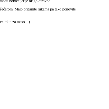
 među bobice jer je blago otrovno.
e šećerom. Malo pritisnite rukama pa tako ponovite
nder, mlin za meso…)