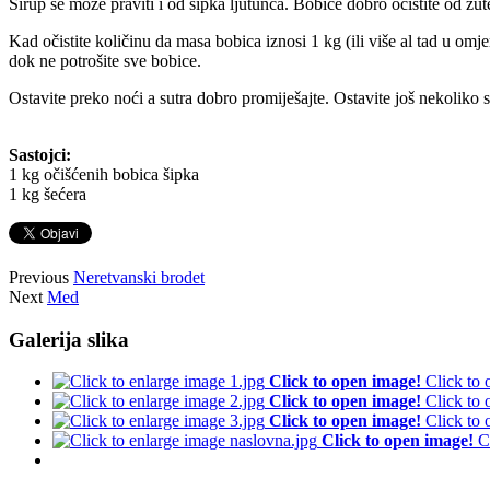
Sirup se može praviti i od šipka ljutunca. Bobice dobro očistite od ž
Kad očistite količinu da masa bobica iznosi 1 kg (ili više al tad u om
dok ne potrošite sve bobice.
Ostavite preko noći a sutra dobro promiješajte. Ostavite još nekoliko
Sastojci:
1 kg očišćenih bobica šipka
1 kg šećera
Previous
Neretvanski brodet
Next
Med
Galerija slika
Click to open image!
Click to
Click to open image!
Click to
Click to open image!
Click to
Click to open image!
C