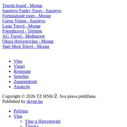
Tourist board - Mostar
Sarajevo Funky Tours - Sarajevo
Fortunatrade tours - Mostar
Green Vision - Sarajevo
Lasta Travel - Mostar
Friendtravel - Trebinje
AG Travel - Međugorje
Okusi Hercegovinu - Mostar
Stari Most Travel - Mostar
Vina
Vinari
Restorani
Smještaj
Znamenitosti
Atrakcije
Copyright © 2026 TZ HNK/Ž. Sva prava pridržana.
Published by
skype.ba
Početna
Vina
Vino u Hercegovini
Žilavka