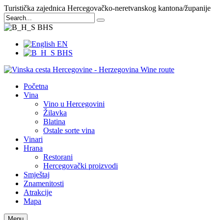
Turistička zajednica Hercegovačko-neretvanskog kantona/županije
BHS
EN
BHS
Početna
Vina
Vino u Hercegovini
Žilavka
Blatina
Ostale sorte vina
Vinari
Hrana
Restorani
Hercegovački proizvodi
Smještaj
Znamenitosti
Atrakcije
Mapa
Menu