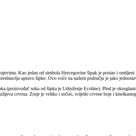
rajevima. Kao jedan od simbola Hercegovine šipak je postao i omiljeni 
predstavlja upravo šipke. Ovo voće na našem području je jako jednostavn
a (proizvođač soka od šipka je Udruženje Ecoline). Plod je okruglastog
lijeva crvena. Zrnje je veliko i sočno, svijetlo crvene boje i kiselkasto