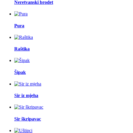
Neretvanski brodet
Pura
Raštika
Šipak
Sir iz mjeha
Sir škripavac