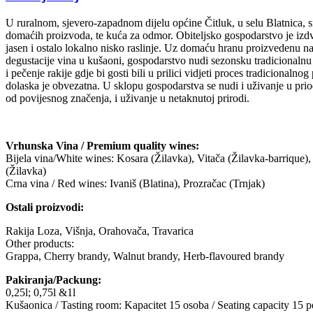
U ruralnom, sjevero-zapadnom dijelu općine Čitluk, u selu Blatnica, s
domaćih proizvoda, te kuća za odmor. Obiteljsko gospodarstvo je izdv
jasen i ostalo lokalno nisko raslinje. Uz domaću hranu proizvedenu na
degustacije vina u kušaoni, gospodarstvo nudi sezonsku tradicionalnu 
i pečenje rakije gdje bi gosti bili u prilici vidjeti proces tradicional
dolaska je obvezatna. U sklopu gospodarstva se nudi i uživanje u priod
od povijesnog značenja, i uživanje u netaknutoj prirodi.
Vrhunska Vina / Premium quality wines:
Bijela vina/White wines: Kosara (Žilavka), Vitača (Žilavka-barrique)
(Žilavka)
Crna vina / Red wines: Ivaniš (Blatina), Prozračac (Trnjak)
Ostali proizvodi:
Rakija Loza, Višnja, Orahovača, Travarica
Other products:
Grappa, Cherry brandy, Walnut brandy, Herb-flavoured brandy
Pakiranja/Packung:
0,25l; 0,75l &1l
Kušaonica / Tasting room: Kapacitet 15 osoba / Seating capacity 15 p