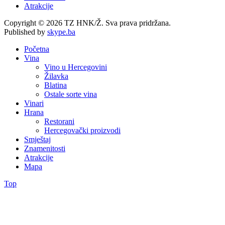
Atrakcije
Copyright © 2026 TZ HNK/Ž. Sva prava pridržana.
Published by
skype.ba
Početna
Vina
Vino u Hercegovini
Žilavka
Blatina
Ostale sorte vina
Vinari
Hrana
Restorani
Hercegovački proizvodi
Smještaj
Znamenitosti
Atrakcije
Mapa
Top