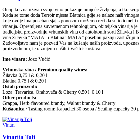
Onaj tko zna uživati svoje vino pokazuje umijeće življenja, a tko svoje 
Kada se tome doda Terroir mjesta Blatnica gdje se nalaze naši vinogr
koje ovdje ima poseban sjaj s ponosom možemo reći da su to temelji 
vinarija. Opremljena suvremenom tehnologijom, obiteljska vinarija je 
tradicijsku proizvodnju vrhunskih vina od autohtonih sorti Žilavka i 
vina Žilavka “MATA” i Blatina “MATA” posebnu pažnju zaslužuju naše
Zadovoljstvo nam je pozvati Vas na kušanje naših proizvoda, upoznav
proizvodnjom, te razmjenu naših i Vaših iskustava.
Ime vinara:
Jozo Vučić
Vrhunska vina / Premium quality wines:
Žilavka 0,75 l & 0,20 l
Blatina 0,75 l & 0,20 l
Ostali proizvodi:
Loza, Travarica, Orahovača & Cherry 0,50 l, 0,10 l
Other products:
Grappa, Herb-flavoured brandy, Walnut brandy & Cherry
Kušaonica
/ Tasting room: Kapacitet 30 osoba / Seating capacity 30 
Vinari
Vinarija Tolj