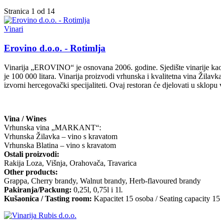
Stranica 1 od 14
Vinari
Erovino d.o.o. - Rotimlja
Vinarija „EROVINO“ je osnovana 2006. godine. Sjedište vinarije kao i 
je 100 000 litara. Vinarija proizvodi vrhunska i kvalitetna vina Žila
izvorni hercegovački specijaliteti. Ovaj restoran će djelovati u sklop
Vina / Wines
Vrhunska vina „MARKANT“:
Vrhunska Žilavka – vino s kravatom
Vrhunska Blatina – vino s kravatom
Ostali proizvodi:
Rakija Loza, Višnja, Orahovača, Travarica
Other products:
Grappa, Cherry brandy, Walnut brandy, Herb-flavoured brandy
Pakiranja/Packung:
0,25l, 0,75l i 1l.
Kušaonica / Tasting room:
Kapacitet 15 osoba / Seating capacity 15