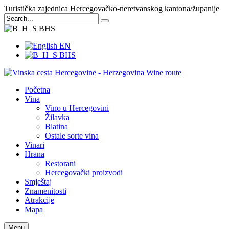
Turistička zajednica Hercegovačko-neretvanskog kantona/županije
BHS
EN
BHS
Početna
Vina
Vino u Hercegovini
Žilavka
Blatina
Ostale sorte vina
Vinari
Hrana
Restorani
Hercegovački proizvodi
Smještaj
Znamenitosti
Atrakcije
Mapa
Menu