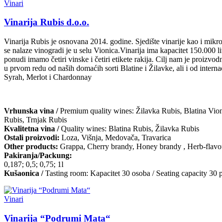
Vinari
Vinarija Rubis d.o.o.
Vinarija Rubis je osnovana 2014. godine. Sjedište vinarije kao i mikr
se nalaze vinogradi je u selu Vionica.Vinarija ima kapacitet 150.000 li
ponudi imamo četiri vinske i četiri etikete rakija. Cilj nam je proizvo
u prvom redu od naših domaćih sorti Blatine i Žilavke, ali i od interna
Syrah, Merlot i Chardonnay
Vrhunska vina /
Premium quality wines: Žilavka Rubis, Blatina Vion
Rubis, Trnjak Rubis
Kvalitetna vina /
Quality wines: Blatina Rubis, Žilavka Rubis
Ostali proizvodi:
Loza, Višnja, Medovača, Travarica
Other products:
Grappa, Cherry brandy, Honey brandy , Herb-flavo
Pakiranja/Packung:
0,187; 0,5; 0,75; 1l
Kušaonica /
Tasting room: Kapacitet 30 osoba / Seating capacity 30 
Vinari
Vinarija “Podrumi Mata“