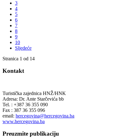
3
4
5
6
7
8
9
10
Sljedeće
Stranica 1 od 14
Kontakt
Turistička zajednica HNŽ/HNK
Adresa: Dr. Ante Starčevića bb
Tel. : +387 36 355 090
Fax : 387 36 355 096
email:
hercegovina@hercegovina.ba
www.hercegovina.ba
Preuzmite publikaciju