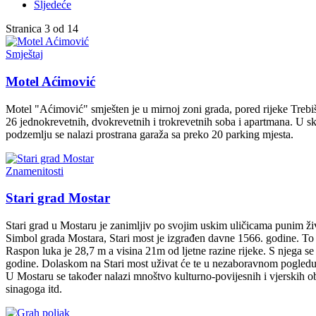
Sljedeće
Stranica 3 od 14
Smještaj
Motel Aćimović
Motel "Aćimović" smješten je u mirnoj zoni grada, pored rijeke Trebi
26 jednokrevetnih, dvokrevetnih i trokrevetnih soba i apartmana. U sk
podzemlju se nalazi prostrana garaža sa preko 20 parking mjesta.
Znamenitosti
Stari grad Mostar
Stari grad u Mostaru je zanimljiv po svojim uskim uličicama punim živ
Simbol grada Mostara, Stari most je izgrađen davne 1566. godine. To j
Raspon luka je 28,7 m a visina 21m od ljetne razine rijeke. S njega 
godine. Dolaskom na Stari most uživat će te u nezaboravnom pogledu n
U Mostaru se također nalazi mnoštvo kulturno-povijesnih i vjerskih o
sinagoga itd.