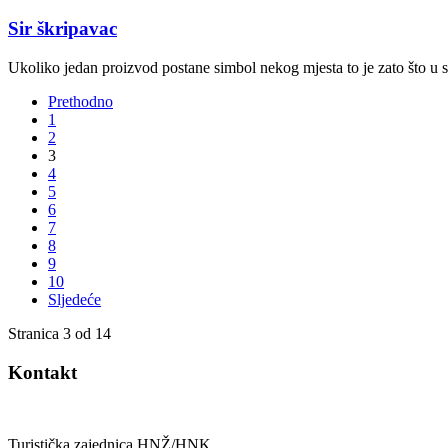
Sir škripavac
Ukoliko jedan proizvod postane simbol nekog mjesta to je zato što u se
Prethodno
1
2
3
4
5
6
7
8
9
10
Sljedeće
Stranica 3 od 14
Kontakt
Turistička zajednica HNŽ/HNK