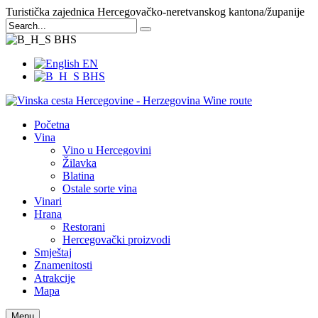
Turistička zajednica Hercegovačko-neretvanskog kantona/županije
BHS
EN
BHS
Početna
Vina
Vino u Hercegovini
Žilavka
Blatina
Ostale sorte vina
Vinari
Hrana
Restorani
Hercegovački proizvodi
Smještaj
Znamenitosti
Atrakcije
Mapa
Menu