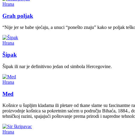
Hrana
Grah poljak
“Nije jer se babe sjećaju, a unuci “ponešto znaju” kako se poljak tešk
Hrana
Šipak
Šipak ili nar je definitivno jedan od simbola Hercegovine.
Hrana
Med
Košnice u šupljim kladama ili pletare od tkane slame su fascinantne r
proizvodnje košnica sa pokretnim saćem u području Bihaća, 1884., do 
tehničkoj razini, spajajući poštovanje prema prirodi i napredne tehnol
Hrana