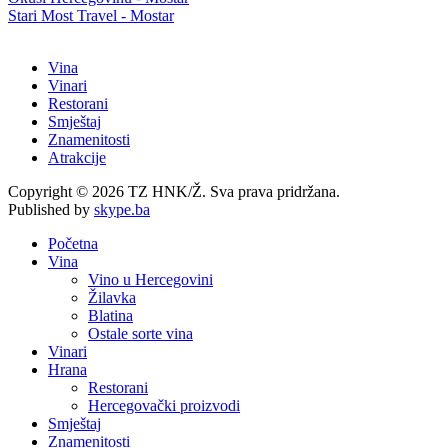
Stari Most Travel - Mostar
Vina
Vinari
Restorani
Smještaj
Znamenitosti
Atrakcije
Copyright © 2026 TZ HNK/Ž. Sva prava pridržana.
Published by
skype.ba
Početna
Vina
Vino u Hercegovini
Žilavka
Blatina
Ostale sorte vina
Vinari
Hrana
Restorani
Hercegovački proizvodi
Smještaj
Znamenitosti