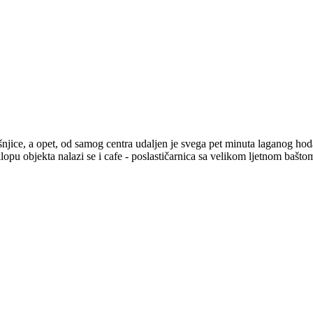
šnjice, a opet, od samog centra udaljen je svega pet minuta laganog ho
lopu objekta nalazi se i cafe - poslastičarnica sa velikom ljetnom bašt