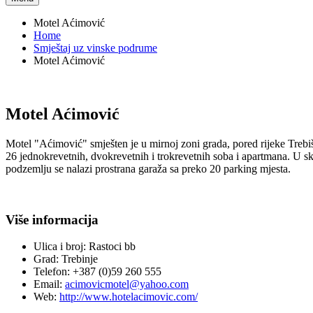
Motel Aćimović
Home
Smještaj uz vinske podrume
Motel Aćimović
Motel Aćimović
Motel "Aćimović" smješten je u mirnoj zoni grada, pored rijeke Trebi
26 jednokrevetnih, dvokrevetnih i trokrevetnih soba i apartmana. U sk
podzemlju se nalazi prostrana garaža sa preko 20 parking mjesta.
Više informacija
Ulica i broj:
Rastoci bb
Grad:
Trebinje
Telefon:
+387 (0)59 260 555
Email:
acimovicmotel@yahoo.com
Web:
http://www.hotelacimovic.com/