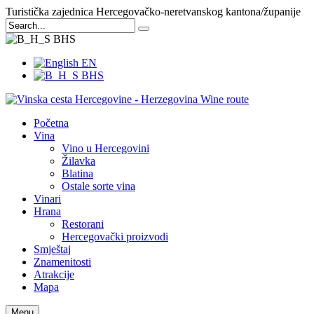
Turistička zajednica Hercegovačko-neretvanskog kantona/županije
BHS
EN
BHS
Početna
Vina
Vino u Hercegovini
Žilavka
Blatina
Ostale sorte vina
Vinari
Hrana
Restorani
Hercegovački proizvodi
Smještaj
Znamenitosti
Atrakcije
Mapa
Menu