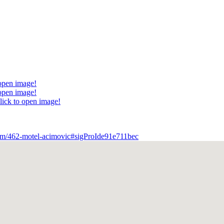
 open image!
 open image!
lick to open image!
tem/462-motel-acimovic#sigProIde91e711bec