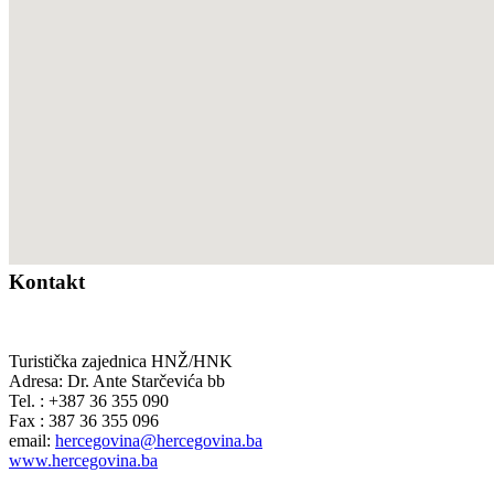
Kontakt
Turistička zajednica HNŽ/HNK
Adresa: Dr. Ante Starčevića bb
Tel. : +387 36 355 090
Fax : 387 36 355 096
email:
hercegovina@hercegovina.ba
www.hercegovina.ba