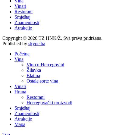
Vina
Vinari
Restorani
Smještaj
Znamenitosti
Atrakcije
Copyright © 2026 TZ HNK/Ž. Sva prava pridržana.
Published by
skype.ba
Početna
Vina
Vino u Hercegovini
Žilavka
Blatina
Ostale sorte vina
Vinari
Hrana
Restorani
Hercegovački proizvodi
Smještaj
Znamenitosti
Atrakcije
Mapa
Top