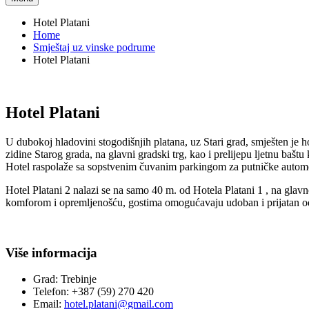
Hotel Platani
Home
Smještaj uz vinske podrume
Hotel Platani
Hotel Platani
U dubokoj hladovini stogodišnjih platana, uz Stari grad, smješten je h
zidine Starog grada, na glavni gradski trg, kao i prelijepu ljetnu baštu
Hotel raspolaže sa sopstvenim čuvanim parkingom za putničke automobi
Hotel Platani 2 nalazi se na samo 40 m. od Hotela Platani 1 , na gla
komforom i opremljenošću, gostima omogućavaju udoban i prijatan od
Više informacija
Grad:
Trebinje
Telefon:
+387 (59) 270 420
Email:
hotel.platani@gmail.com