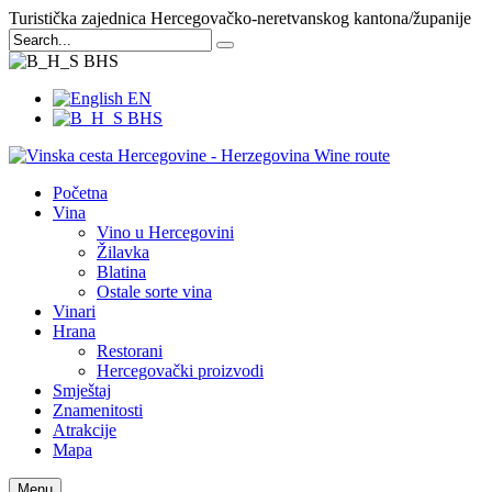
Turistička zajednica Hercegovačko-neretvanskog kantona/županije
BHS
EN
BHS
Početna
Vina
Vino u Hercegovini
Žilavka
Blatina
Ostale sorte vina
Vinari
Hrana
Restorani
Hercegovački proizvodi
Smještaj
Znamenitosti
Atrakcije
Mapa
Menu