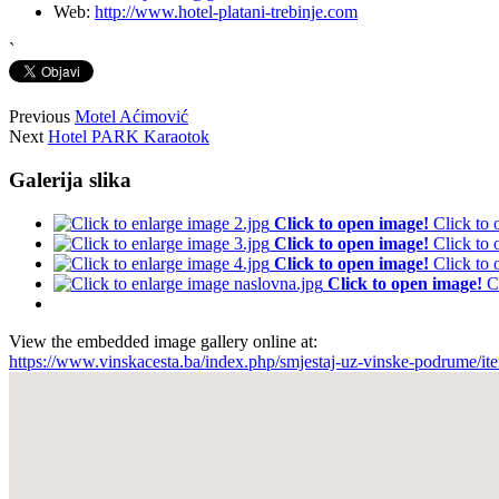
Web:
http://www.hotel-platani-trebinje.com
`
Previous
Motel Aćimović
Next
Hotel PARK Karaotok
Galerija slika
Click to open image!
Click to
Click to open image!
Click to
Click to open image!
Click to
Click to open image!
C
View the embedded image gallery online at:
https://www.vinskacesta.ba/index.php/smjestaj-uz-vinske-podrume/i