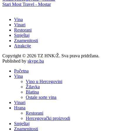
Stari Most Travel - Mostar
Vina
Vinari
Restorani
Smještaj
Znamenitosti
Atrakcije
Copyright © 2026 TZ HNK/Ž. Sva prava pridržana.
Published by
skype.ba
Početna
Vina
Vino u Hercegovini
Žilavka
Blatina
Ostale sorte vina
Vinari
Hrana
Restorani
Hercegovački proizvodi
Smještaj
Znamenitosti