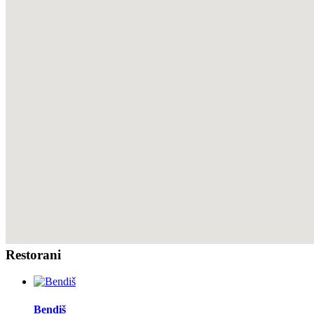
Restorani
Bendiš