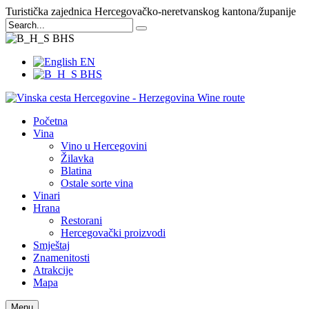
Turistička zajednica Hercegovačko-neretvanskog kantona/županije
BHS
EN
BHS
Početna
Vina
Vino u Hercegovini
Žilavka
Blatina
Ostale sorte vina
Vinari
Hrana
Restorani
Hercegovački proizvodi
Smještaj
Znamenitosti
Atrakcije
Mapa
Menu