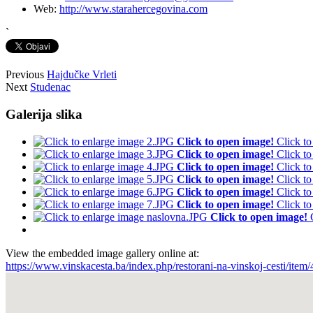
Web:
http://www.starahercegovina.com
`
Previous
Hajdučke Vrleti
Next
Studenac
Galerija slika
Click to open image!
Click t
Click to open image!
Click t
Click to open image!
Click t
Click to open image!
Click t
Click to open image!
Click t
Click to open image!
Click t
Click to open image!
View the embedded image gallery online at:
https://www.vinskacesta.ba/index.php/restorani-na-vinskoj-cesti/ite