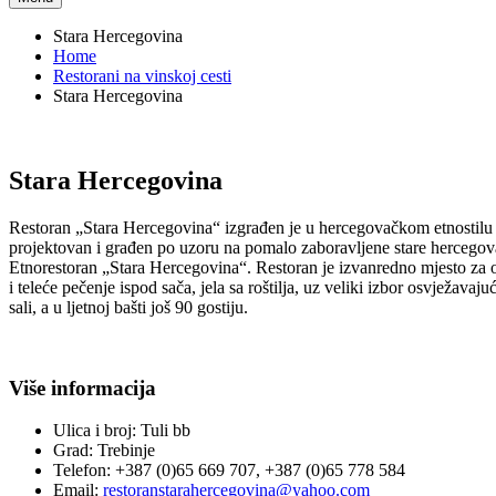
Stara Hercegovina
Home
Restorani na vinskoj cesti
Stara Hercegovina
Stara Hercegovina
Restoran „Stara Hercegovina“ izgrađen je u hercegovačkom etnostil
projektovan i građen po uzoru na pomalo zaboravljene stare hercegov
Etnorestoran „Stara Hercegovina“. Restoran je izvanredno mjesto za o
i teleće pečenje ispod sača, jela sa roštilja, uz veliki izbor osvježav
sali, a u ljetnoj bašti još 90 gostiju.
Više informacija
Ulica i broj:
Tuli bb
Grad:
Trebinje
Telefon:
+387 (0)65 669 707, +387 (0)65 778 584
Email:
restoranstarahercegovina@yahoo.com