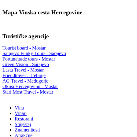
Mapa Vinska cesta Hercegovine
Turističke agencije
Tourist board - Mostar
Sarajevo Funky Tours - Sarajevo
Fortunatrade tours - Mostar
Green Vision - Sarajevo
Lasta Travel - Mostar
Friendtravel - Trebinje
AG Travel - Međugorje
Okusi Hercegovinu - Mostar
Stari Most Travel - Mostar
Vina
Vinari
Restorani
Smještaj
Znamenitosti
Atrakcije