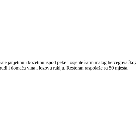
ate janjetinu i kozetinu ispod peke i osjetite šarm malog hercegovačk
nudi i domaća vina i lozovu rakiju. Restoran raspolaže sa 50 mjesta.