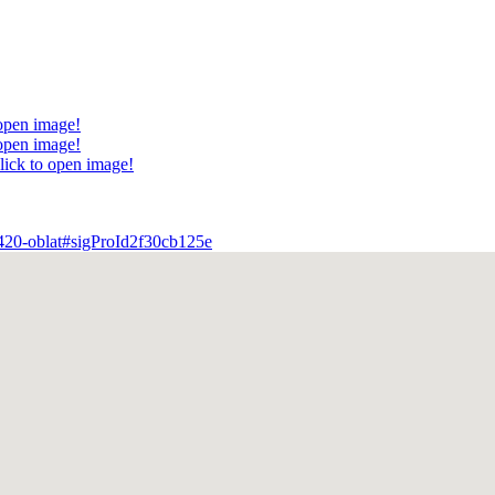
 open image!
 open image!
lick to open image!
m/420-oblat#sigProId2f30cb125e