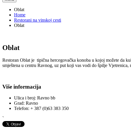
Oblat
Home
Restorani na vinskoj cesti
Oblat
Oblat
Restoran Oblat je tipična hercegovačka konoba u kojoj možete da kuš
smještena u centru Ravnog, uz put koji vas vodi do špilje Vjetrenica, 
Više informacija
Ulica i broj:
Ravno bb
Grad:
Ravno
Telefon:
+ 387 (0)63 383 350
`