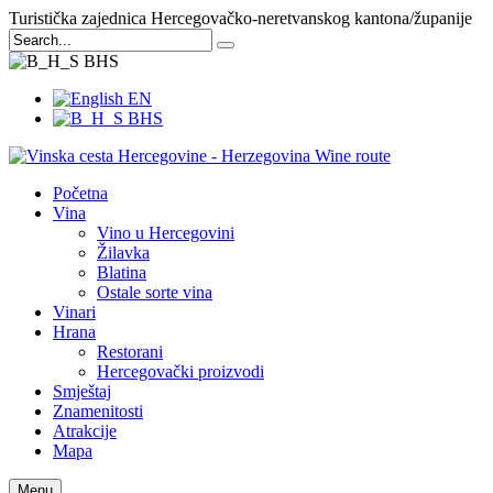
Turistička zajednica Hercegovačko-neretvanskog kantona/županije
BHS
EN
BHS
Početna
Vina
Vino u Hercegovini
Žilavka
Blatina
Ostale sorte vina
Vinari
Hrana
Restorani
Hercegovački proizvodi
Smještaj
Znamenitosti
Atrakcije
Mapa
Menu