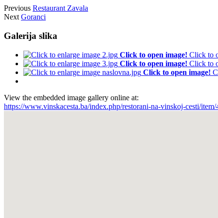
Previous
Restaurant Zavala
Next
Goranci
Galerija slika
Click to open image!
Click to
Click to open image!
Click to
Click to open image!
C
View the embedded image gallery online at:
https://www.vinskacesta.ba/index.php/restorani-na-vinskoj-cesti/ite