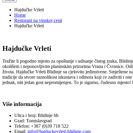
Hajdučke Vrleti
Home
Restorani na vinskoj cesti
Hajdučke Vrleti
Hajdučke Vrleti
Tražite li pogodno mjesto za opuštanje i udisanje čistog zraka, Blidi
okolišem i neponovljivim planinskim prizorima Vrana i Čvrsnice. Odluč
života. Hajdučke Vrleti Blidinje su cjelovito jedinstvene. Smještene na
tradicije da stvore raznolikost iskustava i odmora koji ce zadiviti i one
jednak, niti jedan gost nepromijenjen. To je sigurno, čudesno mjesto!
Više informacija
Ulica i broj:
Blidinje bb
Grad:
Tomislavgrad
Telefon:
+387 (0)39 718 522
Email:
info@hajduckevrleti-blidinje.com