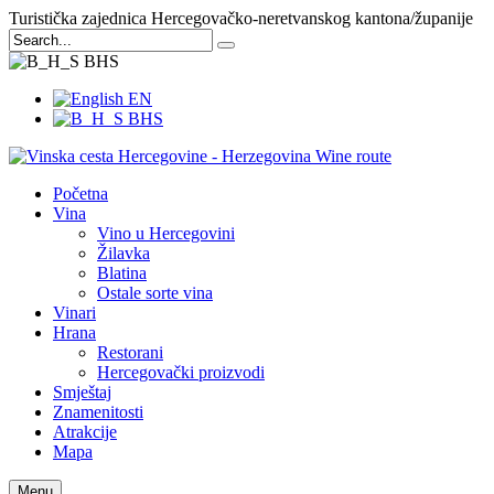
Turistička zajednica Hercegovačko-neretvanskog kantona/županije
BHS
EN
BHS
Početna
Vina
Vino u Hercegovini
Žilavka
Blatina
Ostale sorte vina
Vinari
Hrana
Restorani
Hercegovački proizvodi
Smještaj
Znamenitosti
Atrakcije
Mapa
Menu