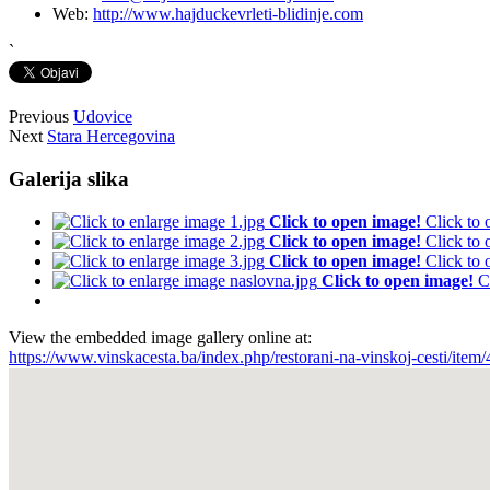
Web:
http://www.hajduckevrleti-blidinje.com
`
Previous
Udovice
Next
Stara Hercegovina
Galerija slika
Click to open image!
Click to
Click to open image!
Click to
Click to open image!
Click to
Click to open image!
C
View the embedded image gallery online at:
https://www.vinskacesta.ba/index.php/restorani-na-vinskoj-cesti/ite