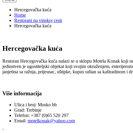
Hercegovačka kuća
Home
Restorani na vinskoj cesti
Hercegovačka kuća
Hercegovačka kuća
Restoran Hercegovačka kuća nalazi se u sklopu Motela Konak koji ras
jedinstven je ugostiteljski objekat koji svojim okruženjem, enterijero
janjetina sa ražnja, prijesnac, uštipke, kupus raštan sa kaštradinom i 
Više informacija
Ulica i broj:
Mosko bb
Grad:
Trebinje
Telefon:
+387 (0)65 520 297
Email:
motelkonak@yahoo.com
`