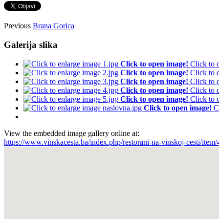
Previous
Brana Gorica
Galerija slika
Click to open image!
Click to
Click to open image!
Click to
Click to open image!
Click to
Click to open image!
Click to
Click to open image!
Click to
Click to open image!
C
View the embedded image gallery online at:
https://www.vinskacesta.ba/index.php/restorani-na-vinskoj-cesti/it