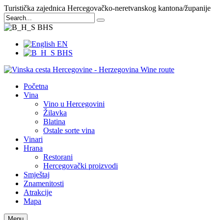
Turistička zajednica Hercegovačko-neretvanskog kantona/županije
BHS
EN
BHS
Početna
Vina
Vino u Hercegovini
Žilavka
Blatina
Ostale sorte vina
Vinari
Hrana
Restorani
Hercegovački proizvodi
Smještaj
Znamenitosti
Atrakcije
Mapa
Menu