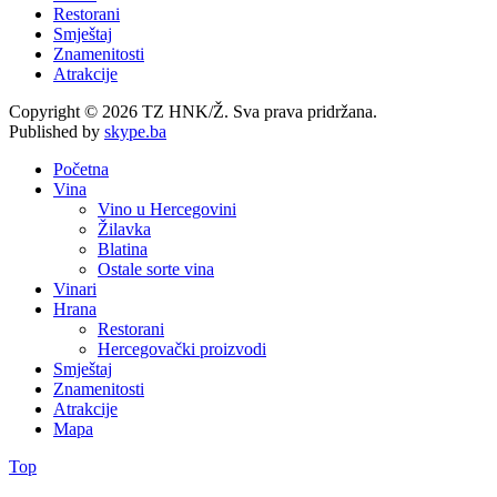
Restorani
Smještaj
Znamenitosti
Atrakcije
Copyright © 2026 TZ HNK/Ž. Sva prava pridržana.
Published by
skype.ba
Početna
Vina
Vino u Hercegovini
Žilavka
Blatina
Ostale sorte vina
Vinari
Hrana
Restorani
Hercegovački proizvodi
Smještaj
Znamenitosti
Atrakcije
Mapa
Top