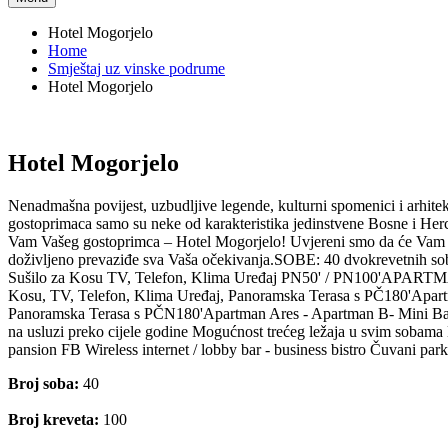
Hotel Mogorjelo
Home
Smještaj uz vinske podrume
Hotel Mogorjelo
Hotel Mogorjelo
Nenadmašna povijest, uzbudljive legende, kulturni spomenici i arhitekt
gostoprimaca samo su neke od karakteristika jedinstvene Bosne i He
Vam Vašeg gostoprimca – Hotel Mogorjelo! Uvjereni smo da će Vam naša
doživljeno prevaziđe sva Vaša očekivanja.SOBE: 40 dvokrevetnih sob
Sušilo za Kosu TV, Telefon, Klima Uređaj PN50' / PN100'APARTMANI
Kosu, TV, Telefon, Klima Uređaj, Panoramska Terasa s PČ180'Apartm
Panoramska Terasa s PČN180'Apartman Ares - Apartman B- Mini Bar,
na usluzi preko cijele godine Mogućnost trećeg ležaja u svim sobama 
pansion FB Wireless internet / lobby bar - business bistro Čuvani par
Broj soba:
40
Broj kreveta:
100