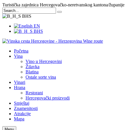
Turistička zajednica Hercegovačko-neretvanskog kantona/županije
BHS
EN
BHS
Početna
Vina
Vino u Hercegovini
Žilavka
Blatina
Ostale sorte vina
Vinari
Hrana
Restorani
Hercegovački proizvodi
Smještaj
Znamenitosti
Atrakcije
Mapa
Menu