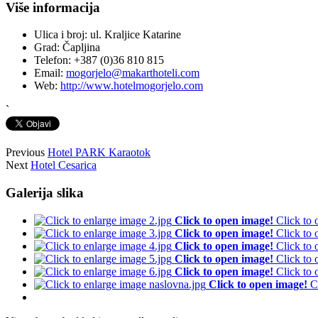
Više informacija
Ulica i broj:
ul. Kraljice Katarine
Grad:
Čapljina
Telefon:
+387 (0)36 810 815
Email:
mogorjelo@makarthoteli.com
Web:
http://www.hotelmogorjelo.com
`
Previous
Hotel PARK Karaotok
Next
Hotel Cesarica
Galerija slika
Click to open image!
Click to
Click to open image!
Click to
Click to open image!
Click to
Click to open image!
Click to
Click to open image!
Click to
Click to open image!
C