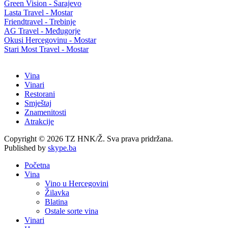
Green Vision - Sarajevo
Lasta Travel - Mostar
Friendtravel - Trebinje
AG Travel - Međugorje
Okusi Hercegovinu - Mostar
Stari Most Travel - Mostar
Vina
Vinari
Restorani
Smještaj
Znamenitosti
Atrakcije
Copyright © 2026 TZ HNK/Ž. Sva prava pridržana.
Published by
skype.ba
Početna
Vina
Vino u Hercegovini
Žilavka
Blatina
Ostale sorte vina
Vinari