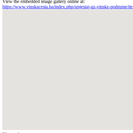
View the embedded image gallery online at:
https://www.vinskacesta.ba/index.php/smjestaj-uz-vinske-podrume/i