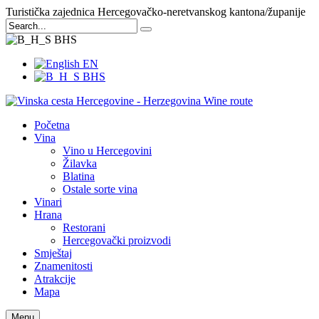
Turistička zajednica Hercegovačko-neretvanskog kantona/županije
BHS
EN
BHS
Početna
Vina
Vino u Hercegovini
Žilavka
Blatina
Ostale sorte vina
Vinari
Hrana
Restorani
Hercegovački proizvodi
Smještaj
Znamenitosti
Atrakcije
Mapa
Menu