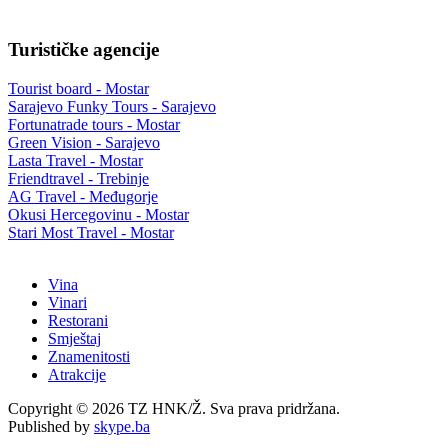
Turističke agencije
Tourist board - Mostar
Sarajevo Funky Tours - Sarajevo
Fortunatrade tours - Mostar
Green Vision - Sarajevo
Lasta Travel - Mostar
Friendtravel - Trebinje
AG Travel - Međugorje
Okusi Hercegovinu - Mostar
Stari Most Travel - Mostar
Vina
Vinari
Restorani
Smještaj
Znamenitosti
Atrakcije
Copyright © 2026 TZ HNK/Ž. Sva prava pridržana.
Published by
skype.ba