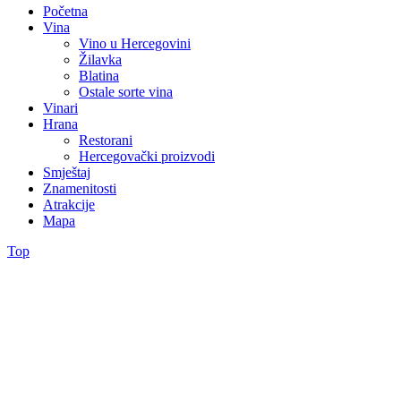
Početna
Vina
Vino u Hercegovini
Žilavka
Blatina
Ostale sorte vina
Vinari
Hrana
Restorani
Hercegovački proizvodi
Smještaj
Znamenitosti
Atrakcije
Mapa
Top