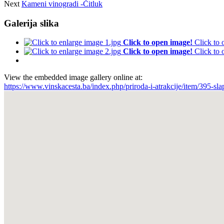
Next
Kameni vinogradi -Čitluk
Galerija slika
Click to open image!
Click to
Click to open image!
Click to
View the embedded image gallery online at:
https://www.vinskacesta.ba/index.php/priroda-i-atrakcije/item/395-s