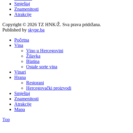
Smještaj
Znamenitosti
Atrakcije
Copyright © 2026 TZ HNK/Ž. Sva prava pridržana.
Published by
skype.ba
Početna
Vina
Vino u Hercegovini
Žilavka
Blatina
Ostale sorte vina
Vinari
Hrana
Restorani
Hercegovački proizvodi
Smještaj
Znamenitosti
Atrakcije
Mapa
Top