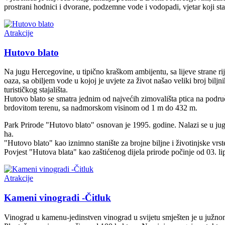
prostrani hodnici i dvorane, podzemne vode i vodopadi, vjetar koji sta
Atrakcije
Hutovo blato
Na jugu Hercegovine, u tipično kraškom ambijentu, sa lijeve strane r
oaza, sa obiljem vode u kojoj je uvjete za život našao veliki broj biljn
turističkog stajališta.
Hutovo blato se smatra jednim od najvećih zimovališta ptica na podru
brdovitom terenu, sa nadmorskom visinom od 1 m do 432 m.
Park Prirode "Hutovo blato" osnovan je 1995. godine. Nalazi se u jugo
ha.
"Hutovo blato" kao iznimno stanište za brojne biljne i životinjske vrst
Povjest "Hutova blata" kao zaštićenog dijela prirode počinje od 03. li
Atrakcije
Kameni vinogradi -Čitluk
Vinograd u kamenu-jedinstven vinograd u svijetu smješten je u južnom 