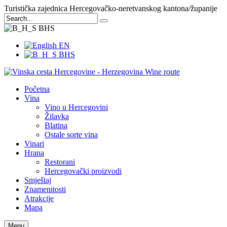
Turistička zajednica Hercegovačko-neretvanskog kantona/županije
BHS
EN
BHS
Početna
Vina
Vino u Hercegovini
Žilavka
Blatina
Ostale sorte vina
Vinari
Hrana
Restorani
Hercegovački proizvodi
Smještaj
Znamenitosti
Atrakcije
Mapa
Menu