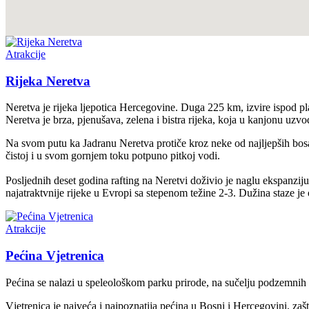
Atrakcije
Rijeka Neretva
Neretva je rijeka ljepotica Hercegovine. Duga 225 km, izvire ispod p
Neretva je brza, pjenušava, zelena i bistra rijeka, koja u kanjonu uz
Na svom putu ka Jadranu Neretva protiče kroz neke od najljepših bosa
čistoj i u svom gornjem toku potpuno pitkoj vodi.
Posljednih deset godina rafting na Neretvi doživio je naglu ekspanziju.
najatraktvnije rijeke u Evropi sa stepenom težine 2-3. Dužina staze je
Atrakcije
Pećina Vjetrenica
Pećina se nalazi u speleološkom parku prirode, na sučelju podzemnih
Vjetrenica je najveća i najpoznatija pećina u Bosni i Hercegovini, zaš