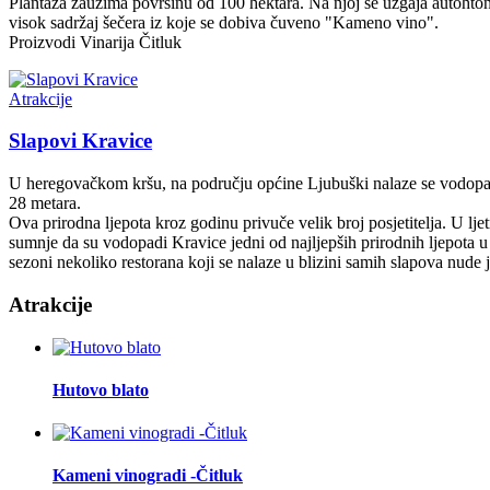
Plantaža zauzima površinu od 100 hektara. Na njoj se uzgaja autohton
visok sadržaj šečera iz koje se dobiva čuveno "Kameno vino".
Proizvodi Vinarija Čitluk
Atrakcije
Slapovi Kravice
U heregovačkom kršu, na području općine Ljubuški nalaze se vodopad
28 metara.
Ova prirodna ljepota kroz godinu privuče velik broj posjetitelja. U l
sumnje da su vodopadi Kravice jedni od najljepših prirodnih ljepota u
sezoni nekoliko restorana koji se nalaze u blizini samih slapova nude jela 
Atrakcije
Hutovo blato
Kameni vinogradi -Čitluk