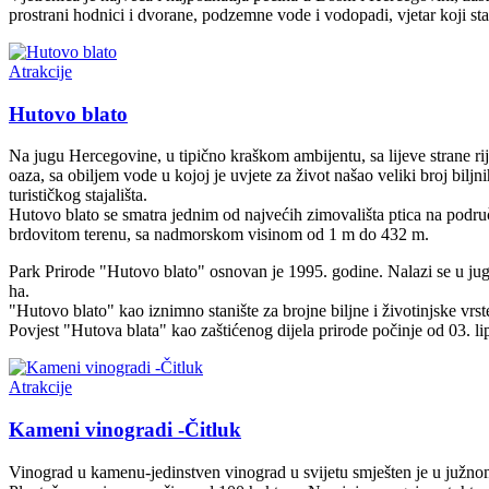
prostrani hodnici i dvorane, podzemne vode i vodopadi, vjetar koji sta
Atrakcije
Hutovo blato
Na jugu Hercegovine, u tipično kraškom ambijentu, sa lijeve strane r
oaza, sa obiljem vode u kojoj je uvjete za život našao veliki broj biljn
turističkog stajališta.
Hutovo blato se smatra jednim od najvećih zimovališta ptica na podru
brdovitom terenu, sa nadmorskom visinom od 1 m do 432 m.
Park Prirode "Hutovo blato" osnovan je 1995. godine. Nalazi se u jugo
ha.
"Hutovo blato" kao iznimno stanište za brojne biljne i životinjske vrst
Povjest "Hutova blata" kao zaštićenog dijela prirode počinje od 03. li
Atrakcije
Kameni vinogradi -Čitluk
Vinograd u kamenu-jedinstven vinograd u svijetu smješten je u južnom 