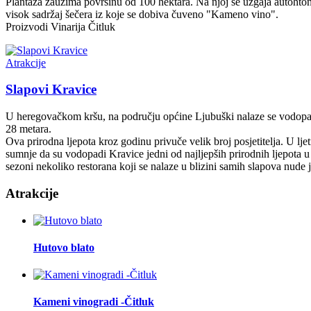
Plantaža zauzima površinu od 100 hektara. Na njoj se uzgaja autohton
visok sadržaj šečera iz koje se dobiva čuveno "Kameno vino".
Proizvodi Vinarija Čitluk
Atrakcije
Slapovi Kravice
U heregovačkom kršu, na području općine Ljubuški nalaze se vodopad
28 metara.
Ova prirodna ljepota kroz godinu privuče velik broj posjetitelja. U l
sumnje da su vodopadi Kravice jedni od najljepših prirodnih ljepota u
sezoni nekoliko restorana koji se nalaze u blizini samih slapova nude jela 
Atrakcije
Hutovo blato
Kameni vinogradi -Čitluk