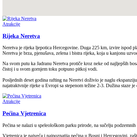
Atrakcije
Rijeka Neretva
Neretva je rijeka ljepotica Hercegovine. Duga 225 km, izvire ispod p
Neretva je brza, pjenušava, zelena i bistra rijeka, koja u kanjonu uz
Na svom putu ka Jadranu Neretva protiče kroz neke od najljepših bosa
čistoj i u svom gornjem toku potpuno pitkoj vodi.
Posljednih deset godina rafting na Neretvi doživio je naglu ekspanziju.
najatraktvnije rijeke u Evropi sa stepenom težine 2-3. Dužina staze je
Atrakcije
Pećina Vjetrenica
Pećina se nalazi u speleološkom parku prirode, na sučelju podzemnih
Vjetrenica je najveća i najpoznatija pećina u Bosni i Hercegovini, zaš