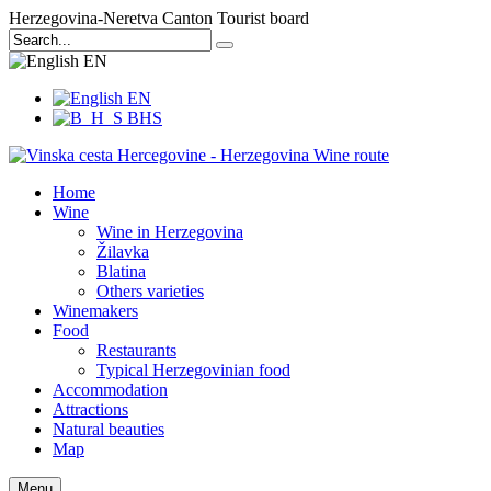
Herzegovina-Neretva Canton Tourist board
EN
EN
BHS
Home
Wine
Wine in Herzegovina
Žilavka
Blatina
Others varieties
Winemakers
Food
Restaurants
Typical Herzegovinian food
Accommodation
Attractions
Natural beauties
Map
Menu