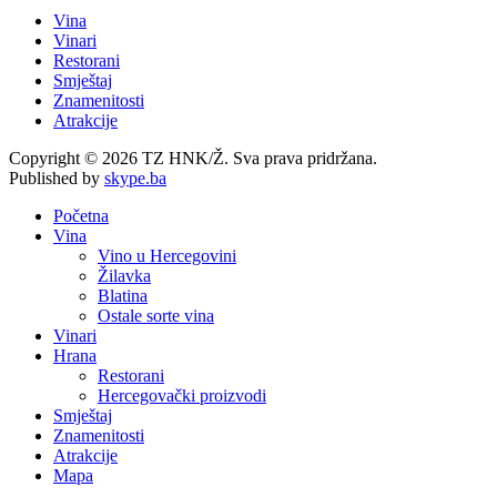
Vina
Vinari
Restorani
Smještaj
Znamenitosti
Atrakcije
Copyright © 2026 TZ HNK/Ž. Sva prava pridržana.
Published by
skype.ba
Početna
Vina
Vino u Hercegovini
Žilavka
Blatina
Ostale sorte vina
Vinari
Hrana
Restorani
Hercegovački proizvodi
Smještaj
Znamenitosti
Atrakcije
Mapa