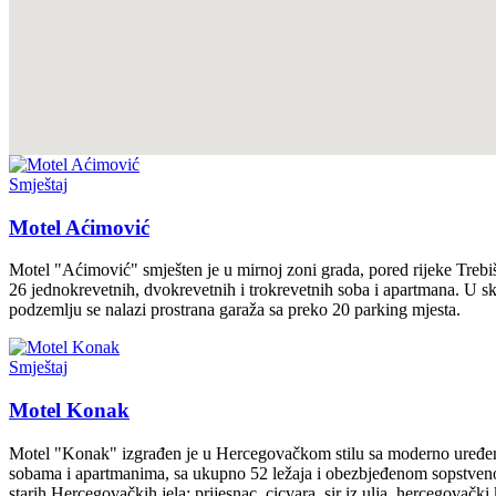
Smještaj
Motel Aćimović
Motel "Aćimović" smješten je u mirnoj zoni grada, pored rijeke Trebi
26 jednokrevetnih, dvokrevetnih i trokrevetnih soba i apartmana. U sk
podzemlju se nalazi prostrana garaža sa preko 20 parking mjesta.
Smještaj
Motel Konak
Motel "Konak" izgrađen je u Hercegovačkom stilu sa moderno uređen
sobama i apartmanima, sa ukupno 52 ležaja i obezbjeđenom sopstven
starih Hercegovačkih jela: prijesnac, cicvara, sir iz ulja, hercegovač