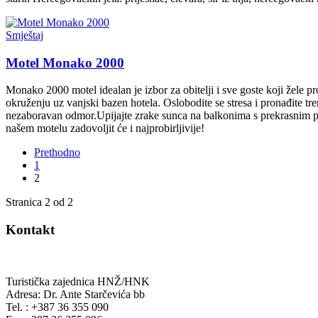
Smještaj
Motel Monako 2000
Monako 2000 motel idealan je izbor za obitelji i sve goste koji žele
okruženju uz vanjski bazen hotela. Oslobodite se stresa i pronađite 
nezaboravan odmor.Upijajte zrake sunca na balkonima s prekrasnim p
našem motelu zadovoljit će i najprobirljivije!
Prethodno
1
2
Stranica 2 od 2
Kontakt
Turistička zajednica HNŽ/HNK
Adresa: Dr. Ante Starčevića bb
Tel. : +387 36 355 090