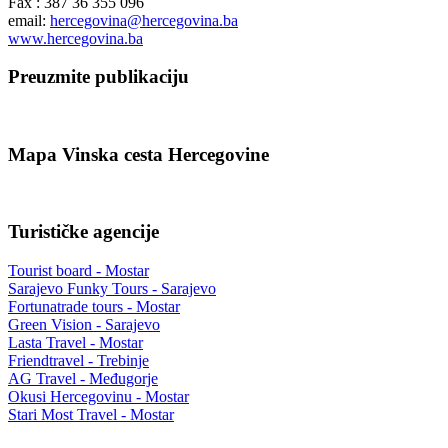
Fax : 387 36 355 096
email:
hercegovina@hercegovina.ba
www.hercegovina.ba
Preuzmite publikaciju
Mapa Vinska cesta Hercegovine
Turističke agencije
Tourist board - Mostar
Sarajevo Funky Tours - Sarajevo
Fortunatrade tours - Mostar
Green Vision - Sarajevo
Lasta Travel - Mostar
Friendtravel - Trebinje
AG Travel - Međugorje
Okusi Hercegovinu - Mostar
Stari Most Travel - Mostar