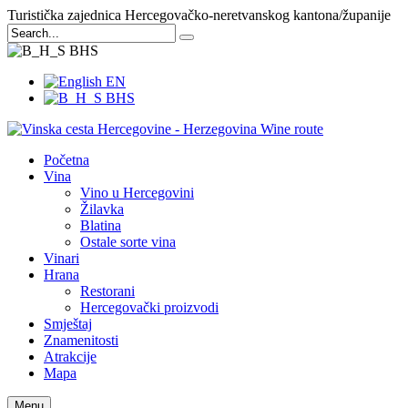
Turistička zajednica Hercegovačko-neretvanskog kantona/županije
BHS
EN
BHS
Početna
Vina
Vino u Hercegovini
Žilavka
Blatina
Ostale sorte vina
Vinari
Hrana
Restorani
Hercegovački proizvodi
Smještaj
Znamenitosti
Atrakcije
Mapa
Menu